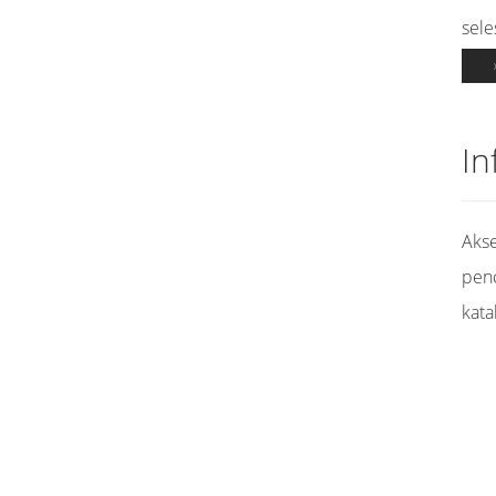
sele
In
Akse
pen
kata