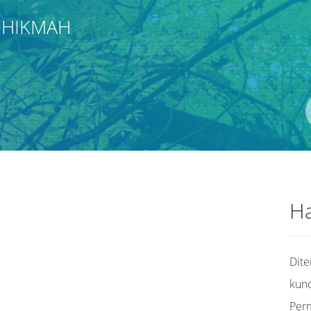
-HIKMAH
Pengarang
ISBN/ISSN
Lokasi
Ha
Dit
kunc
Per