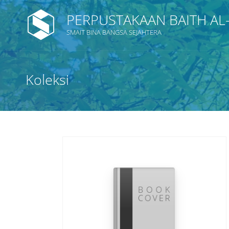
PERPUSTAKAAN BAITH AL
SMAIT BINA BANGSA SEJAHTERA
Judul
Koleksi
Subjek
Tipe Koleksi
GMD
Cari