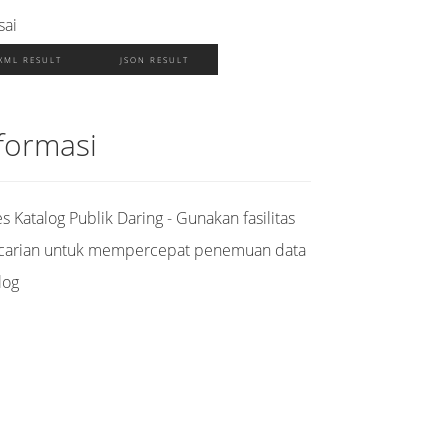
sai
XML RESULT
JSON RESULT
formasi
s Katalog Publik Daring - Gunakan fasilitas
carian untuk mempercepat penemuan data
log