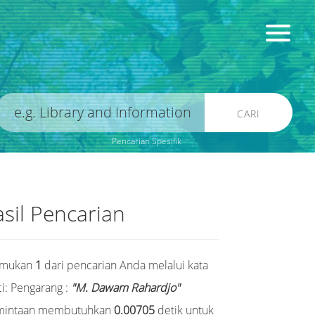
CARI
Pencarian Spesifik
sil Pencarian
emukan
1
dari pencarian Anda melalui kata
i:
Pengarang :
"M. Dawam Rahardjo"
mintaan membutuhkan
0.00705
detik untuk